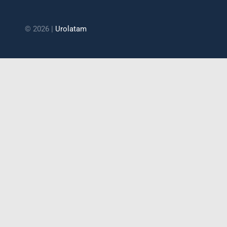
© 2026 |
Urolatam
Educación
Contacto