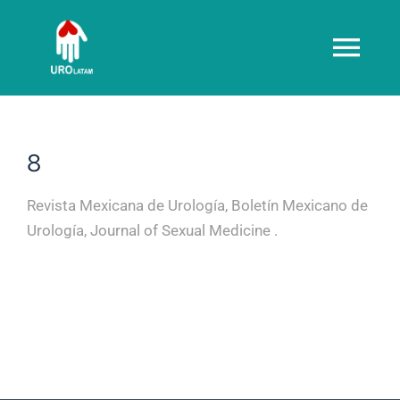
Saltar
al
Tog
contenido
Navi
Inicio
8
Consulta Urológica
Revista Mexicana de Urología, Boletín Mexicano de
Urología, Journal of Sexual Medicine .
Conocenos
Videos
Notícias