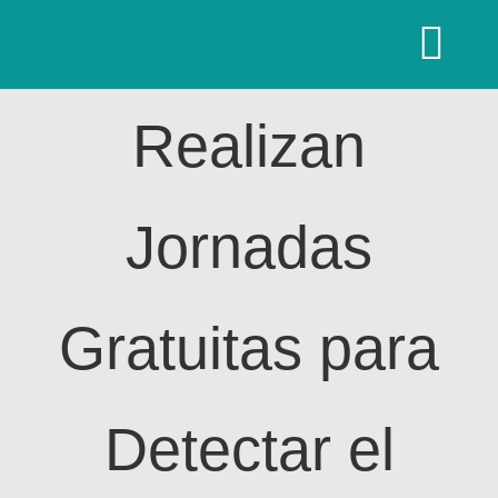
Saltar
al
Togg
contenido
Navi
Realizan
I
Consulta
Jornadas
Con
Gratuitas para
Vi
Detectar el
Not