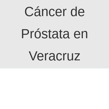
Cáncer de
Edu
Próstata en
Con
Veracruz
Ver
imagen
más
grande